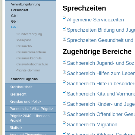
Verwaltungsführung
Sprechzeiten
Personalrat
Gb I
Allgemeine Servicezeiten
Gb II
Gb III
Sprechzeiten Bildung und Jug
Grundversorgung
Sprechzeiten Gesundheit und 
Sozialpass
Kreisarchiv
Zugehörige Bereiche
Kreismedienzentrum
Kreismusikschule
Sachbereich Jugend- und So
Kreisvolkshochschule
Prignitz-Sommer
Sachbereich Hilfen zum Leben
Standort/Lageplan
Sachbereich Hilfe in besonde
Kreishaushalt
Sachbereich Kita und Vormun
Kreisrecht
Kreistag und Politik
Sachbereich Kinder- und Juge
Partnerschaft Alba-Prignitz
Sachbereich Öffentlicher Ges
Prignitz 2040 - Über das
Projekt
Sachbereich Migration
Statistik
Sachbereich Bildung, Denkmal