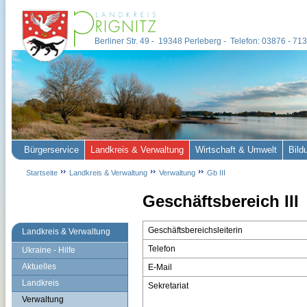
Berliner Str. 49 - 19348 Perleberg - Telefon: 03876 - 7
Bürgerservice
Landkreis & Verwaltung
Wirtschaft & Umwelt
Bild
Startseite
Landkreis & Verwaltung
Verwaltung
Gb III
Geschäftsbereich III
Geschäftsbereichsleiterin
Landkreis & Verwaltung
Telefon
Ukraine - Hilfe
Aktuelles
E-Mail
Landkreis
Sekretariat
Verwaltung