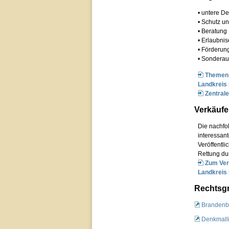
• untere D
• Schutz u
• Beratung
• Erlaubni
• Förderu
• Sondera
Themen 
Landkreis 
Zentrale
Verkäufe
Die nachfo
interessant
Veröffentli
Rettung du
Zum Ver
Landkreis 
Rechtsg
Brandenb
Denkmalli