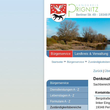
Berliner Str. 49 - 19348
Bürgerservice
Landkreis & Verwaltung
Startseite
Bürgerservice
Zuständigkeitsber
Zurück
|
Übe
Denkmals
Bürgerservice
Sachbereich
Dienstleistungen A - Z
Kontaktda
Lebenslagen A - Z
Bergstraß
Formulare A - Z
linker Ein
Zuständigkeitsbereiche
19348 Per