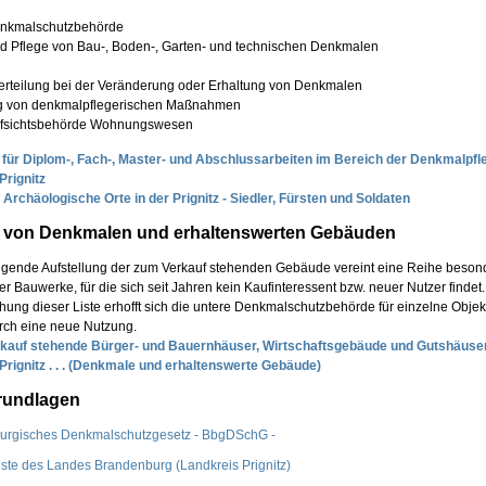
enkmalschutzbehörde
nd Pflege von Bau-, Boden-, Garten- und technischen Denkmalen
serteilung bei der Veränderung oder Erhaltung von Denkmalen
ng von denkmalpflegerischen Maßnahmen
ufsichtsbehörde Wohnungswesen
für Diplom-, Fach-, Master- und Abschlussarbeiten im Bereich der Denkmalpfl
Prignitz
 Archäologische Orte in der Prignitz - Siedler, Fürsten und Soldaten
 von Denkmalen und erhaltenswerten Gebäuden
lgende Aufstellung der zum Verkauf stehenden Gebäude vereint eine Reihe beson
er Bauwerke, für die sich seit Jahren kein Kaufinteressent bzw. neuer Nutzer findet.
chung dieser Liste erhofft sich die untere Denkmalschutzbehörde für einzelne Objek
rch eine neue Nutzung.
kauf stehende Bürger- und Bauernhäuser, Wirtschaftsgebäude und Gutshäuse
Prignitz . . . (Denkmale und erhaltenswerte Gebäude)
rundlagen
urgisches Denkmalschutzgesetz - BbgDSchG -
ste des Landes Brandenburg (Landkreis Prignitz)