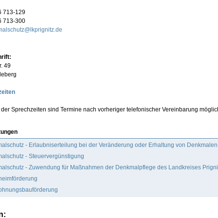
6 713-129
6 713-300
alschutz@lkprignitz.de
ift:
r. 49
leberg
eiten
der Sprechzeiten sind Termine nach vorheriger telefonischer Vereinbarung möglic
tungen
lschutz - Erlaubniserteilung bei der Veränderung oder Erhaltung von Denkmalen
alschutz - Steuervergünstigung
alschutz - Zuwendung für Maßnahmen der Denkmalpflege des Landkreises Prigni
heimförderung
ohnungsbauförderung
n: