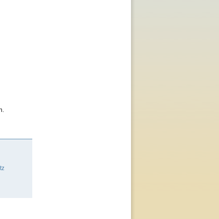
h.
tz