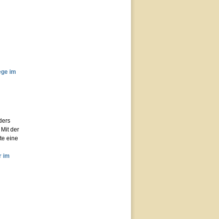
ege im
ders
 Mit der
te eine
r im