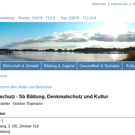
Startseite
|
Impressum
|
D
 Perleberg - Telefon: 03876 - 713-0 - Fax: 03876 - 713-214
Wirtschaft & Umwelt
Bildung & Jugend
Gesundheit & Soziales
Kult
eiche
rsicht aller Ämter und Behörden
chutz - Sb Bildung, Denkmalschutz und Kultur
sleiter : Gordon Thalmann
ten
e 1
gang, 2. OG, Zimmer 318
leberg