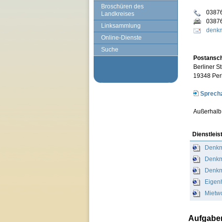
Broschüren des
0387
Landkreises
0387
Linksammlung
denkm
Online-Dienste
Suche
Postanschr
Berliner St
19348 Per
Sprechz
Außerhalb 
Dienstleis
Denkma
Denkm
Denkm
Eigen
Mietw
Aufgabe