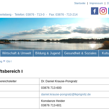
Startseite
|
Impressum
|
D
 Perleberg - Telefon: 03876 - 713-0 - Fax: 03876 - 713-214
Wirtschaft & Umwelt
Bildung & Jugend
Gesundheit & Soziales
Kult
ng
Gb I
tsbereich I
reichsleiter
Dr. Daniel Krause-Pongratz
03876 713-600
daniel.krause-pongratz@lkprignitz.de
Konstanze Heider
03876 713-601