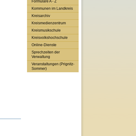
Formulare A - Z
Kommunen im Landkreis
Kreisarchiv
Kreismedienzentrum
Kreismusikschule
Kreisvolkshochschule
Online-Dienste
Sprechzeiten der
Verwaltung
Veranstaltungen (Prignitz-
Sommer)