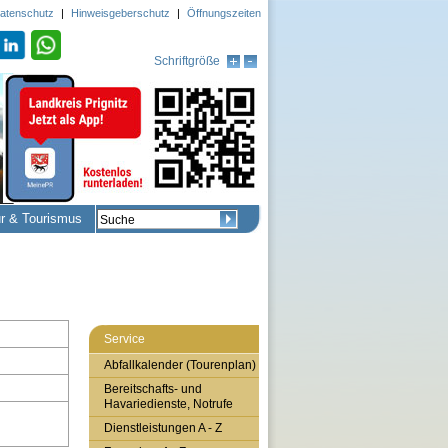
atenschutz
|
Hinweisgeberschutz
|
Öffnungszeiten
Schriftgröße
ur & Tourismus
Service
Abfallkalender (Tourenplan)
Bereitschafts- und
Havariedienste, Notrufe
Dienstleistungen A - Z