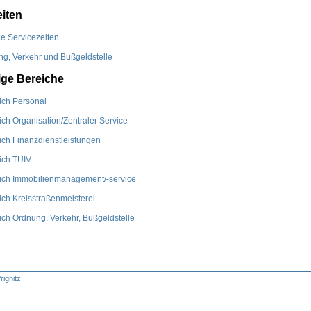
iten
e Servicezeiten
g, Verkehr und Bußgeldstelle
ge Bereiche
ich Personal
ch Organisation/Zentraler Service
ch Finanzdienstleistungen
ich TUIV
ich Immobilienmanagement/-service
ch Kreisstraßenmeisterei
ch Ordnung, Verkehr, Bußgeldstelle
rignitz