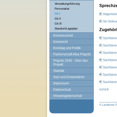
Verwaltungsführung
Sprechze
Personalrat
Gb I
Allgemein
Gb II
Sb Ordnun
Gb III
Standort/Lageplan
Zugehöri
Kreishaushalt
Sachbere
Kreisrecht
Sachberei
Kreistag und Politik
Sachberei
Partnerschaft Alba-Prignitz
Sachbere
Prignitz 2040 - Über das
Projekt
Sachbere
Statistik
Sachberei
Asyl und Einwanderer
Sachberei
Impressum
zurück
Datenschutz
Hinweisgeberschutz
© Landkreis P