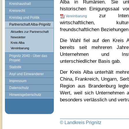
Alba in Rumänien. Sie unt
Kreishaushalt
historischen Einigungssaal vo
Kreisrecht
zur Intensi
Vereinbarung
Kreistag und Politik
wirtschaftlichen, kul
Partnerschaft Alba-Prignitz
freundschaftlichen Beziehungen
Aktuelles zur Partnerschaft
Newsletter
Die Wahl fiel auf den Kreis A
Kreis Alba
bereits seit mehreren Jahr
Vereinbarung
Unternehmen und Insti
Prignitz 2040 - Über das
Projekt
unterschiedlicher Basis gab.
Statistik
Der Kreis Alba unterhält mehre
Asyl und Einwanderer
China, Frankreich, Ungarn, Serbi
Impressum
Region aus Brandenburg legte
Datenschutz
Wert, weil sich Unternehmen au
Hinweisgeberschutz
besonders verlässlich und vert
© Landkreis Prignitz