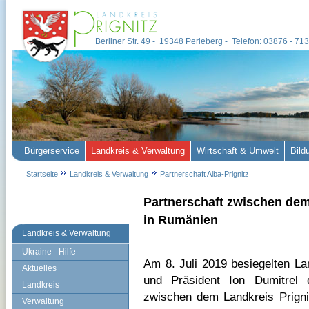
Berliner Str. 49 - 19348 Perleberg - Telefon: 03876 - 7
Bürgerservice
Landkreis & Verwaltung
Wirtschaft & Umwelt
Bild
Startseite
Landkreis & Verwaltung
Partnerschaft Alba-Prignitz
Partnerschaft zwischen dem
in Rumänien
Landkreis & Verwaltung
Ukraine - Hilfe
Am 8. Juli 2019 besiegelten La
Aktuelles
und Präsident Ion Dumitrel d
Landkreis
zwischen dem Landkreis Prign
Verwaltung