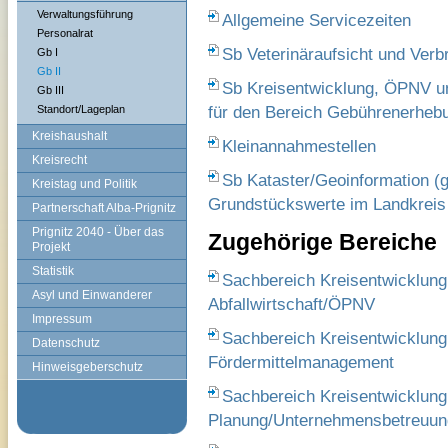
Verwaltungsführung
Allgemeine Servicezeiten
Personalrat
Sb Veterinäraufsicht und Ver
Gb I
Gb II
Sb Kreisentwicklung, ÖPNV und 
Gb III
für den Bereich Gebührenerheb
Standort/Lageplan
Kreishaushalt
Kleinannahmestellen
Kreisrecht
Sb Kataster/Geoinformation (g
Kreistag und Politik
Grundstückswerte im Landkreis 
Partnerschaft Alba-Prignitz
Prignitz 2040 - Über das
Zugehörige Bereiche
Projekt
Statistik
Sachbereich Kreisentwicklung
Asyl und Einwanderer
Abfallwirtschaft/ÖPNV
Impressum
Sachbereich Kreisentwicklung
Datenschutz
Fördermittelmanagement
Hinweisgeberschutz
Sachbereich Kreisentwicklung
Planung/Unternehmensbetreuun