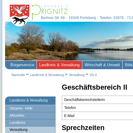
Berliner Str. 49 - 19348 Perleberg - Telefon: 03876 - 7
Bürgerservice
Landkreis & Verwaltung
Wirtschaft & Umwelt
Bild
Startseite
Landkreis & Verwaltung
Verwaltung
Gb II
Geschäftsbereich II
Geschäftsbereichsleiterin
Landkreis & Verwaltung
Telefon
Ukraine - Hilfe
Aktuelles
E-Mail
Landkreis
Sprechzeiten
Verwaltung