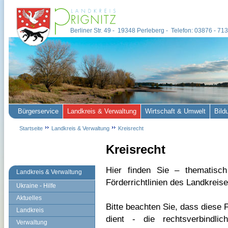
Berliner Str. 49 - 19348 Perleberg - Telefon: 03876 - 7
Bürgerservice
Landkreis & Verwaltung
Wirtschaft & Umwelt
Bild
Startseite
Landkreis & Verwaltung
Kreisrecht
Kreisrecht
Hier finden Sie – thematisc
Landkreis & Verwaltung
Förderrichtlinien des Landkreise
Ukraine - Hilfe
Aktuelles
Bitte beachten Sie, dass diese F
Landkreis
dient - die rechtsverbindli
Verwaltung