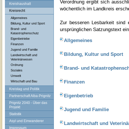
Verordnung ergibt sich ausschli
Kreishaushalt
wöchentlich im Landkreis ersch
Kreisrecht
Allgemeines
Zur besseren Lesbarkeit sind 
Bildung, Kultur und Sport
ursprünglichen Satzungstext ein
Brand- und
Katastrophenschutz
Eigenbetriebe
Allgemeines
Finanzen
Jugend und Familie
Bildung, Kultur und Sport
Landwirtschaft und
Veterinärwesen
Ordnung
Brand- und Katastrophensc
Soziales
Umwelt
Finanzen
Wirtschaft und Bau
Kreistag und Politik
Eigenbetrieb
Partnerschaft Alba-Prignitz
Prignitz 2040 - Über das
Projekt
Jugend und Familie
Statistik
Asyl und Einwanderer
Landwirtschaft und Veterin
Impressum