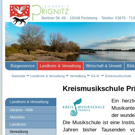
Berliner Str. 49 - 19348 Perleberg - Telefon: 03876 - 7
Bürgerservice
Landkreis & Verwaltung
Wirtschaft & Umwelt
Bild
Startseite
Landkreis & Verwaltung
Verwaltung
Gb III
Kreismusikschule
Kreismusikschule Pri
Ein herzl
Landkreis & Verwaltung
Musikante
Ukraine - Hilfe
der wunde
Aktuelles
Die Musikschule ist eine Instit
Landkreis
Jahren bisher Tausenden v
Verwaltung