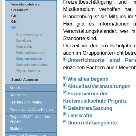
Freizeitbeschäftigung und
Verwaltungsführung
Musikstudium verholfen hat
Personalrat
Brandenburg ist sie Mitglied i
Gb I
Gb II
Hier gibt es Informationen ü
Gb III
Veranstaltungskalender, wer h
Grundversorgung
Standorte sind.
Sozialpass
Derzeit werden pro Schuljahr 
Kreisarchiv
auch im Gruppenunterricht betre
Kreismedienzentrum
Kreismusikschule
Unterrichtsorte sind Perl
Kreisvolkshochschule
einzelnen Fächern auch Meyenb
Prignitz-Sommer
Wie alles begann
Standort/Lageplan
Aktuelles/Veranstaltungen
Kreishaushalt
Förderverein der
Kreisrecht
Kreismusikschule Prignitz
Kreistag und Politik
Gebühren/Satzung
Partnerschaft Alba-Prignitz
Lehrkräfte
Prignitz 2040 - Über das
Projekt
Unterrichtsangebote
Statistik