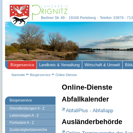
Berliner Str. 49 - 19348 Perleberg - Telefon: 03876 - 7
Bürgerservice
Landkreis & Verwaltung
Wirtschaft & Umwelt
Bild
Startseite
Bürgerservice
Online-Dienste
Online-Dienste
Abfallkalender
Bürgerservice
Dienstleistungen A - Z
AbfallPlus - Abfallapp
Lebenslagen A - Z
Ausländerbehörde
Formulare A - Z
Zuständigkeitsbereiche