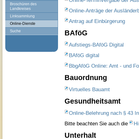
Online-Terminvergabe der Au
Broschüren des
Landkreises
Online-Anträge der Ausländer
Linksammlung
Antrag auf Einbürgerung
Online-Dienste
Suche
BAföG
Aufstiegs-BAföG Digital
BAföG digital
BbgAföG Online: Amt - und Fo
Bauordnung
Virtuelles Bauamt
Gesundheitsamt
Online-Belehrung nach § 43 I
Bitte beachten Sie auch die
Hi
Unterhalt