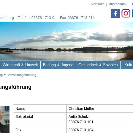
Startseite
|
Impressum
|
D
 Perleberg - Telefon: 03876 - 713-0 - Fax: 03876 - 713-214
Wirtschaft & Umwelt
Bildung & Jugend
Gesundheit & Soziales
Kult
ng
Verwaltungsführung
ungsführung
Name
Christian Müller
Sekretariat
Antje Schulz
03876 713-101
Fax
03876 713-104