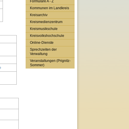
Formulare A - Z
Kommunen im Landkreis
Kreisarchiv
Kreismedienzentrum
Kreismusikschule
Kreisvolkshochschule
Online-Dienste
Sprechzeiten der
Verwaltung
Veranstaltungen (Prignitz-
Sommer)
e