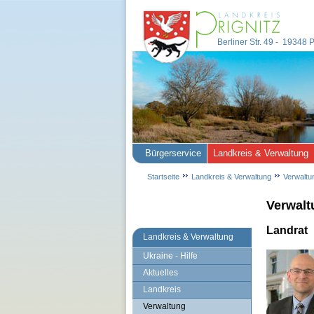
Berliner Str. 49 - 19348
Bürgerservice
Landkreis & Verwaltung
Startseite
Landkreis & Verwaltung
Verwaltu
Verwalt
Landrat
Landkreis & Verwaltung
Ukraine - Hilfe
Aktuelles
Landkreis
Verwaltung