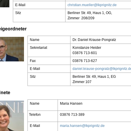
E-Mail
christian.mueller@lkprignitz.de
Sitz
Berliner Str. 49, Haus 1, OG,
Zimmer 208/209
eigeordneter
Name
Dr. Daniel Krause-Pongratz
Sekretariat
Konstanze Heider
03876 713-601
Fax
03876 713-627
E-Mail
daniel.krause-pongratz@lkprignitz.d
Sitz
Berliner Str. 49, Haus 1, EG
Zimmer 107
dnete
Name
Maria Hansen
Telefon
03876 713-389
E-Mail
maria.hansen@lkprignitz.de