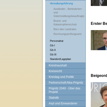
Verwaltungsführung
Ausländer-, Behinderten-
und
Gleichstellungsbeauftragte
Brand- und
Erster B
Katastrophenschutz
Büro des Landrates
Rechnungsprüfungsamt
Personalrat
Gb I
Gb II
Gb III
Standort/Lageplan
Kreishaushalt
Kreisrecht
Beigeor
Kreistag und Politik
Partnerschaft Alba-Prignitz
Prignitz 2040 - Über das
Projekt
Statistik
Asyl und Einwanderer