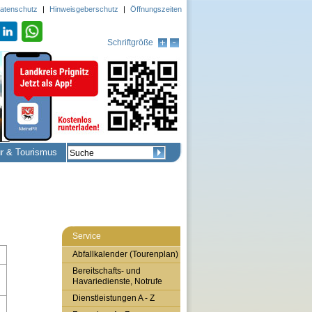
atenschutz
|
Hinweisgeberschutz
|
Öffnungszeiten
Schriftgröße
ur & Tourismus
Service
Abfallkalender (Tourenplan)
Bereitschafts- und
Havariedienste, Notrufe
Dienstleistungen A - Z