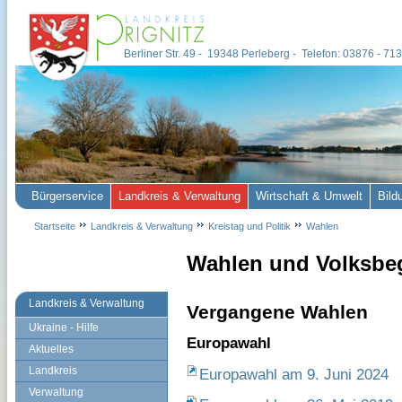
Berliner Str. 49 - 19348 Perleberg - Telefon: 03876 - 7
Bürgerservice
Landkreis & Verwaltung
Wirtschaft & Umwelt
Bild
Startseite
Landkreis & Verwaltung
Kreistag und Politik
Wahlen
Wahlen und Volksbe
Landkreis & Verwaltung
Vergangene Wahlen
Ukraine - Hilfe
Europawahl
Aktuelles
Landkreis
Europawahl am 9. Juni 2024
Verwaltung