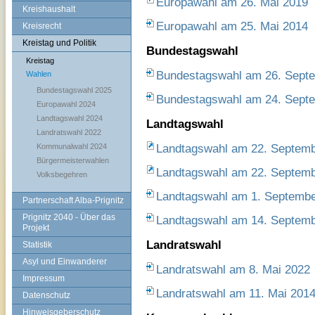
Europawahl am 26. Mai 2019
Kreishaushalt
Europawahl am 25. Mai 2014
Kreisrecht
Kreistag und Politik
Bundestagswahl
Kreistag
Bundestagswahl am 26. Sept
Wahlen
Bundestagswahl 2025
Bundestagswahl am 24. Sept
Europawahl 2024
Landtagswahl 2024
Landtagswahl
Landratswahl 2022
Landtagswahl am 22. Septemb
Kommunalwahl 2024
Bürgermeisterwahlen
Landtagswahl am 22. Septemb
Volksbegehren
Landtagswahl am 1. Septembe
Partnerschaft Alba-Prignitz
Prignitz 2040 - Über das
Landtagswahl am 14. Septem
Projekt
Landratswahl
Statistik
Asyl und Einwanderer
Landratswahl am 8. Mai 2022
Impressum
Landratswahl am 11. Mai 201
Datenschutz
Hinweisgeberschutz